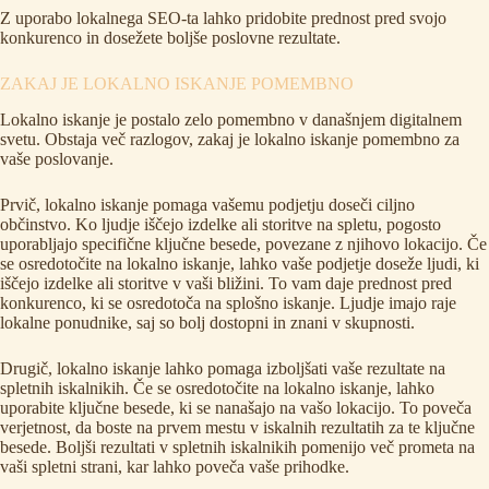
Z uporabo lokalnega SEO-ta lahko pridobite prednost pred svojo
konkurenco in dosežete boljše poslovne rezultate.
ZAKAJ JE LOKALNO ISKANJE POMEMBNO
Lokalno iskanje je postalo zelo pomembno v današnjem digitalnem
svetu. Obstaja več razlogov, zakaj je lokalno iskanje pomembno za
vaše poslovanje.
Prvič, lokalno iskanje pomaga vašemu podjetju doseči ciljno
občinstvo. Ko ljudje iščejo izdelke ali storitve na spletu, pogosto
uporabljajo specifične ključne besede, povezane z njihovo lokacijo. Če
se osredotočite na lokalno iskanje, lahko vaše podjetje doseže ljudi, ki
iščejo izdelke ali storitve v vaši bližini. To vam daje prednost pred
konkurenco, ki se osredotoča na splošno iskanje. Ljudje imajo raje
lokalne ponudnike, saj so bolj dostopni in znani v skupnosti.
Drugič, lokalno iskanje lahko pomaga izboljšati vaše rezultate na
spletnih iskalnikih. Če se osredotočite na lokalno iskanje, lahko
uporabite ključne besede, ki se nanašajo na vašo lokacijo. To poveča
verjetnost, da boste na prvem mestu v iskalnih rezultatih za te ključne
besede. Boljši rezultati v spletnih iskalnikih pomenijo več prometa na
vaši spletni strani, kar lahko poveča vaše prihodke.