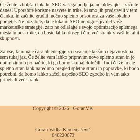
Če želite izboljšati lokalni SEO vašega podjetja, ne oklevajte – začnite
danes! Uporabite koristne nasvete in trike, ki smo jih predstavili v tem
članku, in začnite graditi močno spletno prisotnost za vaše lokalno
podjetje. Ne pozabite, da je lokalni SEO nepogrešljiv del vaše
marketinške strategije, zato ne odlašajte s svojo optimizacijo spletnega
mesta in poskrbite, da boste lahko dosegli čim več strank v vaši lokalni
skupnosti.
Za vse, ki nimate časa ali energije za izvajanje takšnih dejavnosti pa
sem tukaj jaz. Če želite vam lahko pripravim novo spletno stran in jo
optimiziramo po načrtu, ki ga bomo skupaj določili. Tudi če že imate
spletno stran lahk naredimo pregled spletne strani in popravke, ki bodo
potrebni, da bomo lahko začeli uspešno SEO zgodbo in vam tako
pripeljali več strank.
Copyright © 2026 - GoranVK
Goran Vadlja Kamenjašević
040220673