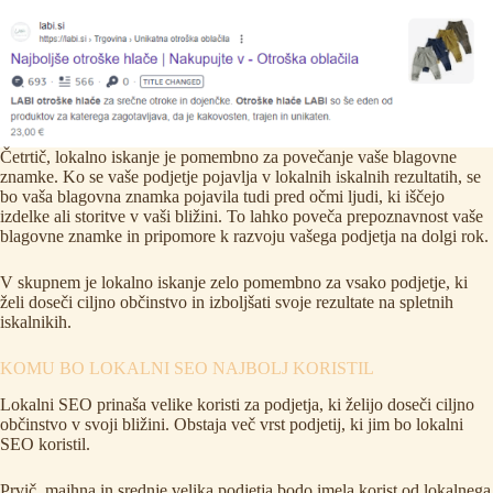
Četrtič, lokalno iskanje je pomembno za povečanje vaše blagovne
znamke. Ko se vaše podjetje pojavlja v lokalnih iskalnih rezultatih, se
bo vaša blagovna znamka pojavila tudi pred očmi ljudi, ki iščejo
izdelke ali storitve v vaši bližini. To lahko poveča prepoznavnost vaše
blagovne znamke in pripomore k razvoju vašega podjetja na dolgi rok.
V skupnem je lokalno iskanje zelo pomembno za vsako podjetje, ki
želi doseči ciljno občinstvo in izboljšati svoje rezultate na spletnih
iskalnikih.
KOMU BO LOKALNI SEO NAJBOLJ KORISTIL
Lokalni SEO prinaša velike koristi za podjetja, ki želijo doseči ciljno
občinstvo v svoji bližini. Obstaja več vrst podjetij, ki jim bo lokalni
SEO koristil.
Prvič, majhna in srednje velika podjetja bodo imela korist od lokalnega