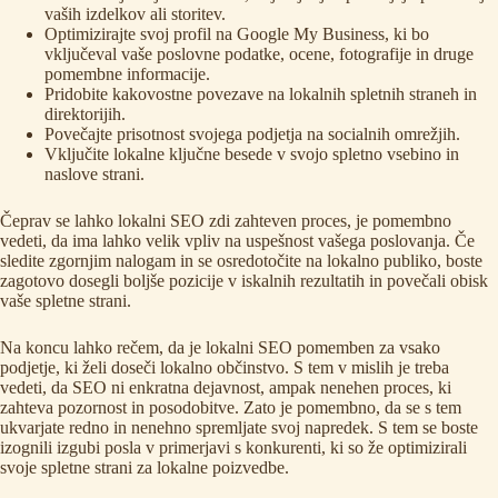
vaših izdelkov ali storitev.
Optimizirajte svoj profil na Google My Business, ki bo
vključeval vaše poslovne podatke, ocene, fotografije in druge
pomembne informacije.
Pridobite kakovostne povezave na lokalnih spletnih straneh in
direktorijih.
Povečajte prisotnost svojega podjetja na socialnih omrežjih.
Vključite lokalne ključne besede v svojo spletno vsebino in
naslove strani.
Čeprav se lahko lokalni SEO zdi zahteven proces, je pomembno
vedeti, da ima lahko velik vpliv na uspešnost vašega poslovanja. Če
sledite zgornjim nalogam in se osredotočite na lokalno publiko, boste
zagotovo dosegli boljše pozicije v iskalnih rezultatih in povečali obisk
vaše spletne strani.
Na koncu lahko rečem, da je lokalni SEO pomemben za vsako
podjetje, ki želi doseči lokalno občinstvo. S tem v mislih je treba
vedeti, da SEO ni enkratna dejavnost, ampak nenehen proces, ki
zahteva pozornost in posodobitve. Zato je pomembno, da se s tem
ukvarjate redno in nenehno spremljate svoj napredek. S tem se boste
izognili izgubi posla v primerjavi s konkurenti, ki so že optimizirali
svoje spletne strani za lokalne poizvedbe.