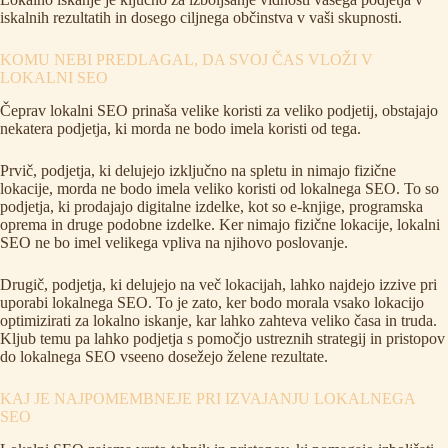
iskalnih rezultatih in dosego ciljnega občinstva v vaši skupnosti.
KOMU NEBI PREDLAGAL, DA SVOJ ČAS VLOŽI V
LOKALNI SEO
Čeprav lokalni SEO prinaša velike koristi za veliko podjetij, obstajajo
nekatera podjetja, ki morda ne bodo imela koristi od tega.
Prvič, podjetja, ki delujejo izključno na spletu in nimajo fizične
lokacije, morda ne bodo imela veliko koristi od lokalnega SEO. To so
podjetja, ki prodajajo digitalne izdelke, kot so e-knjige, programska
oprema in druge podobne izdelke. Ker nimajo fizične lokacije, lokalni
SEO ne bo imel velikega vpliva na njihovo poslovanje.
Drugič, podjetja, ki delujejo na več lokacijah, lahko najdejo izzive pri
uporabi lokalnega SEO. To je zato, ker bodo morala vsako lokacijo
optimizirati za lokalno iskanje, kar lahko zahteva veliko časa in truda.
Kljub temu pa lahko podjetja s pomočjo ustreznih strategij in pristopov
do lokalnega SEO vseeno dosežejo želene rezultate.
KAJ JE NAJPOMEMBNEJE PRI IZVAJANJU LOKALNEGA
SEO