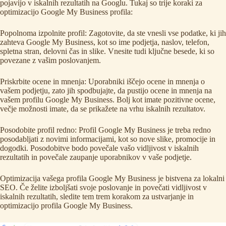
pojavijo v iskalnih rezultatih na Googlu. Tukaj so trije koraki za
optimizacijo Google My Business profila:
Popolnoma izpolnite profil: Zagotovite, da ste vnesli vse podatke, ki jih
zahteva Google My Business, kot so ime podjetja, naslov, telefon,
spletna stran, delovni čas in slike. Vnesite tudi ključne besede, ki so
povezane z vašim poslovanjem.
Priskrbite ocene in mnenja: Uporabniki iščejo ocene in mnenja o
vašem podjetju, zato jih spodbujajte, da pustijo ocene in mnenja na
vašem profilu Google My Business. Bolj kot imate pozitivne ocene,
večje možnosti imate, da se prikažete na vrhu iskalnih rezultatov.
Posodobite profil redno: Profil Google My Business je treba redno
posodabljati z novimi informacijami, kot so nove slike, promocije in
dogodki. Posodobitve bodo povečale vašo vidljivost v iskalnih
rezultatih in povečale zaupanje uporabnikov v vaše podjetje.
Optimizacija vašega profila Google My Business je bistvena za lokalni
SEO. Če želite izboljšati svoje poslovanje in povečati vidljivost v
iskalnih rezultatih, sledite tem trem korakom za ustvarjanje in
optimizacijo profila Google My Business.