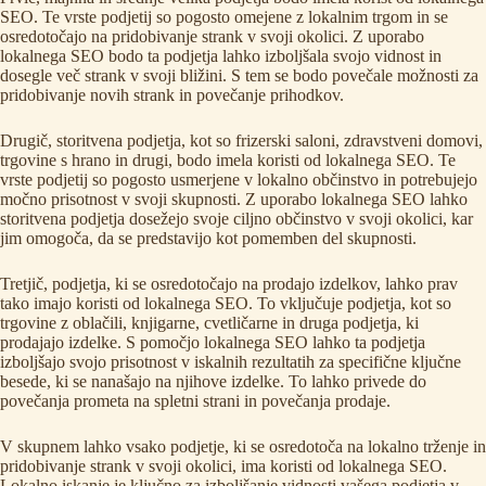
SEO. Te vrste podjetij so pogosto omejene z lokalnim trgom in se
osredotočajo na pridobivanje strank v svoji okolici. Z uporabo
lokalnega SEO bodo ta podjetja lahko izboljšala svojo vidnost in
dosegle več strank v svoji bližini. S tem se bodo povečale možnosti za
pridobivanje novih strank in povečanje prihodkov.
Drugič, storitvena podjetja, kot so frizerski saloni, zdravstveni domovi,
trgovine s hrano in drugi, bodo imela koristi od lokalnega SEO. Te
vrste podjetij so pogosto usmerjene v lokalno občinstvo in potrebujejo
močno prisotnost v svoji skupnosti. Z uporabo lokalnega SEO lahko
storitvena podjetja dosežejo svoje ciljno občinstvo v svoji okolici, kar
jim omogoča, da se predstavijo kot pomemben del skupnosti.
Tretjič, podjetja, ki se osredotočajo na prodajo izdelkov, lahko prav
tako imajo koristi od lokalnega SEO. To vključuje podjetja, kot so
trgovine z oblačili, knjigarne, cvetličarne in druga podjetja, ki
prodajajo izdelke. S pomočjo lokalnega SEO lahko ta podjetja
izboljšajo svojo prisotnost v iskalnih rezultatih za specifične ključne
besede, ki se nanašajo na njihove izdelke. To lahko privede do
povečanja prometa na spletni strani in povečanja prodaje.
V skupnem lahko vsako podjetje, ki se osredotoča na lokalno trženje in
pridobivanje strank v svoji okolici, ima koristi od lokalnega SEO.
Lokalno iskanje je ključno za izboljšanje vidnosti vašega podjetja v