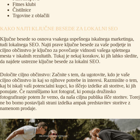
Fitnes klubi
Čistilnice
Trgovine z oblačili
KAKO NAJTI KLJUČNE BESEDE ZA LOKALNI SEO
Ključne besede so osnova vsakega uspešnega iskalnega marketinga,
tudi lokalnega SEO. Najti prave ključne besede za vaše podjetje in
ciljno občinstvo je ključno za povečanje vidnosti vašega spletnega
mesta v iskalnih rezultatih. Tukaj je nekaj korakov, ki jih lahko sledite,
da najdete ustrezne ključne besede za lokalni SEO.
Določite ciljno občinstvo: Začnite s tem, da ugotovite, kdo je vaše
ciljno občinstvo in kaj so njihove potrebe in interesi. Razmislite o tem,
kaj bi iskali vaši potencialni kupci, ko iščejo izdelke ali storitve, ki jih
ponujate. Če razmišljamo kot fotograf, ki ponuja
družinsko
fotografiranje
potem že vemo, da naša ciljna publika išče storitev. Torej
ne bo bomo postavljali strani izdelka ampak predstavitev storitve z
namenom prodaje.