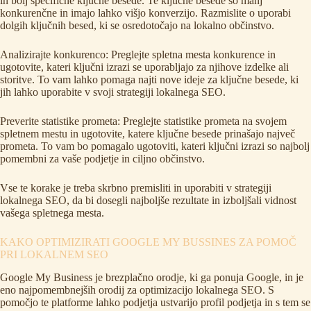
in bolj specifične ključne besede. Te ključne besede so manj
konkurenčne in imajo lahko višjo konverzijo. Razmislite o uporabi
dolgih ključnih besed, ki se osredotočajo na lokalno občinstvo.
Analizirajte konkurenco: Preglejte spletna mesta konkurence in
ugotovite, kateri ključni izrazi se uporabljajo za njihove izdelke ali
storitve. To vam lahko pomaga najti nove ideje za ključne besede, ki
jih lahko uporabite v svoji strategiji lokalnega SEO.
Preverite statistike prometa: Preglejte statistike prometa na svojem
spletnem mestu in ugotovite, katere ključne besede prinašajo največ
prometa. To vam bo pomagalo ugotoviti, kateri ključni izrazi so najbolj
pomembni za vaše podjetje in ciljno občinstvo.
Vse te korake je treba skrbno premisliti in uporabiti v strategiji
lokalnega SEO, da bi dosegli najboljše rezultate in izboljšali vidnost
vašega spletnega mesta.
KAKO OPTIMIZIRATI GOOGLE MY BUSSINES ZA POMOČ
PRI LOKALNEM SEO
Google My Business je brezplačno orodje, ki ga ponuja Google, in je
eno najpomembnejših orodij za optimizacijo lokalnega SEO. S
pomočjo te platforme lahko podjetja ustvarijo profil podjetja in s tem se