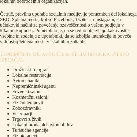
lokalnih dobrodelnih organizacijah.
Četrtič, pravilna uporaba socialnih medijev je pomemben del lokalnega
SEO. Spletna mesta, kot so Facebook, Twitter in Instagram, so
učinkoviti načini za povečanje ozaveščenosti o vašem podjetju v
lokalni skupnosti. Pomembno je, da se redno objavljajo kakovostne
vsebine in sodeluje z uporabniki, da se izboljša interakcija in poveča
vidnost spletnega mesta v iskalnih rezultatih.
15 PRIMEROV DEJAVNOSTI, KI SE JIM BO LOKALNI SEO
IZPLAČAL
Družinski fotograf
Lokalne restavracije
Avtomehaniki
Nepremičninski agenti
Frizerski saloni
Kozmetični saloni
Fizični terapevti
Zobozdravniki
Veterinarji
Trgovci z živili
Lokalni prodajalci avtomobilov
Turistične agencije
Fizioterapevti