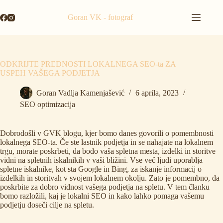
Skip
to
Goran VK - fotograf
content
ODKRIJTE PREDNOSTI LOKALNEGA SEO-ta ZA
USPEH VAŠEGA PODJETJA
Goran Vadlja Kamenjašević
6 aprila, 2023
SEO optimizacija
Dobrodošli v GVK blogu, kjer bomo danes govorili o pomembnosti
lokalnega SEO-ta. Če ste lastnik podjetja in se nahajate na lokalnem
trgu, morate poskrbeti, da bodo vaša spletna mesta, izdelki in storitve
vidni na spletnih iskalnikih v vaši bližini. Vse več ljudi uporablja
spletne iskalnike, kot sta Google in Bing, za iskanje informacij o
izdelkih in storitvah v svojem lokalnem okolju. Zato je pomembno, da
poskrbite za dobro vidnost vašega podjetja na spletu. V tem članku
bomo razložili, kaj je lokalni SEO in kako lahko pomaga vašemu
podjetju doseči cilje na spletu.