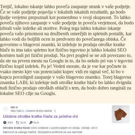
Tretjič, lokalno iskanje lahko poveča zaupanje strank v vaše podjetje.
Če se vaše podjetje pojavlja v lokalnih iskalnih rezultatih, ga bodo
ljudje verjetno prepoznali kot pomembno v svoji skupnosti. To lahko
poveča njihovo zaupanje v vaše podjetje in poveča verjetnost, da bodo
izbrali vaše izdelke ali storitve. Poleg tega lahko lokalno iskanje
poveča vašo prisotnost na družbenih omrežjih in spletnih portalih, kar
lahko vodi do boljših ocen in predvsem do povečanega obiska. Če
govorimo o blagovni znamki, ki izdeluje in prodaja
otroške kratke
hlače
in ima tako spletno kot fizično trgovino je lahko lokalni SEO
koristen tudi pri fizični prodaji. Na prvi pogled se ne zdi povezano to,
da ste na prvem mestu na Googlu in to, da bo nekdo pri vas v trgovini
fizično kupil izdelek. Pa je! Vedeti morate, da je vse kar počnete in
vsako mesto kjer vas potencialni kupec vidi en signal več, ki bo v
kupcu povzdignil zaupanje v vašo blagovno znamko. Torej blagovna
znamka LABI, ki izdeluje tudi otroške kratke hlače bo lahko dvignila
tudi fizično prodajo otroških oblačil s tem, da bodo dobro rangirali za
lokalne SEO cilje na Googlu.