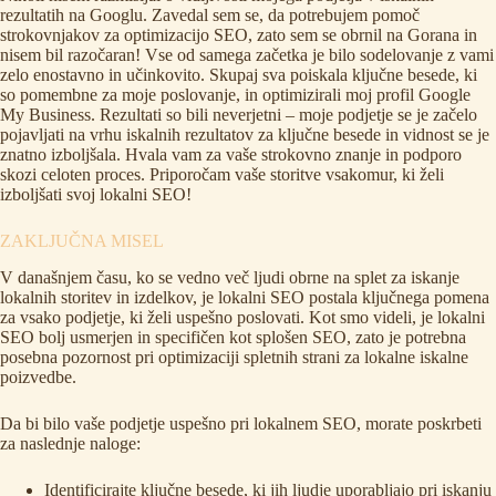
rezultatih na Googlu. Zavedal sem se, da potrebujem pomoč
strokovnjakov za optimizacijo SEO, zato sem se obrnil na Gorana in
nisem bil razočaran! Vse od samega začetka je bilo sodelovanje z vami
zelo enostavno in učinkovito. Skupaj sva poiskala ključne besede, ki
so pomembne za moje poslovanje, in optimizirali moj profil Google
My Business. Rezultati so bili neverjetni – moje podjetje se je začelo
pojavljati na vrhu iskalnih rezultatov za ključne besede in vidnost se je
znatno izboljšala. Hvala vam za vaše strokovno znanje in podporo
skozi celoten proces. Priporočam vaše storitve vsakomur, ki želi
izboljšati svoj lokalni SEO!
ZAKLJUČNA MISEL
V današnjem času, ko se vedno več ljudi obrne na splet za iskanje
lokalnih storitev in izdelkov, je lokalni SEO postala ključnega pomena
za vsako podjetje, ki želi uspešno poslovati. Kot smo videli, je lokalni
SEO bolj usmerjen in specifičen kot splošen SEO, zato je potrebna
posebna pozornost pri optimizaciji spletnih strani za lokalne iskalne
poizvedbe.
Da bi bilo vaše podjetje uspešno pri lokalnem SEO, morate poskrbeti
za naslednje naloge:
Identificirajte ključne besede, ki jih ljudje uporabljajo pri iskanju