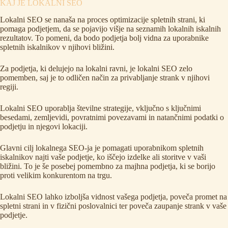
KAJ JE LOKALNI SEO
Lokalni SEO se nanaša na proces optimizacije spletnih strani, ki
pomaga podjetjem, da se pojavijo višje na seznamih lokalnih iskalnih
rezultatov. To pomeni, da bodo podjetja bolj vidna za uporabnike
spletnih iskalnikov v njihovi bližini.
Za podjetja, ki delujejo na lokalni ravni, je lokalni SEO zelo
pomemben, saj je to odličen način za privabljanje strank v njihovi
regiji.
Lokalni SEO uporablja številne strategije, vključno s ključnimi
besedami, zemljevidi, povratnimi povezavami in natančnimi podatki o
podjetju in njegovi lokaciji.
Glavni cilj lokalnega SEO-ja je pomagati uporabnikom spletnih
iskalnikov najti vaše podjetje, ko iščejo izdelke ali storitve v vaši
bližini. To je še posebej pomembno za majhna podjetja, ki se borijo
proti velikim konkurentom na trgu.
Lokalni SEO lahko izboljša vidnost vašega podjetja, poveča promet na
spletni strani in v fizični poslovalnici ter poveča zaupanje strank v vaše
podjetje.