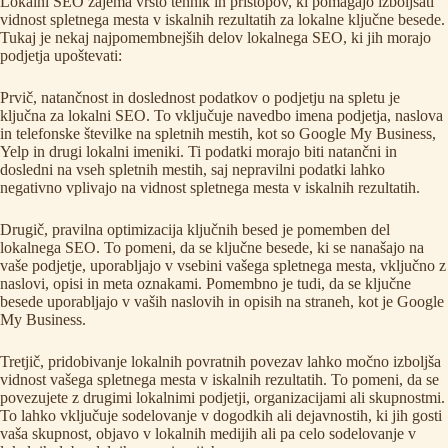
Lokalni SEO zajema vrsto tehnik in pristopov, ki pomagajo izboljšati
vidnost spletnega mesta v iskalnih rezultatih za lokalne ključne besede.
Tukaj je nekaj najpomembnejših delov lokalnega SEO, ki jih morajo
podjetja upoštevati:
Prvič, natančnost in doslednost podatkov o podjetju na spletu je
ključna za lokalni SEO. To vključuje navedbo imena podjetja, naslova
in telefonske številke na spletnih mestih, kot so Google My Business,
Yelp in drugi lokalni imeniki. Ti podatki morajo biti natančni in
dosledni na vseh spletnih mestih, saj nepravilni podatki lahko
negativno vplivajo na vidnost spletnega mesta v iskalnih rezultatih.
Drugič, pravilna optimizacija ključnih besed je pomemben del
lokalnega SEO. To pomeni, da se ključne besede, ki se nanašajo na
vaše podjetje, uporabljajo v vsebini vašega spletnega mesta, vključno z
naslovi, opisi in meta oznakami. Pomembno je tudi, da se ključne
besede uporabljajo v vaših naslovih in opisih na straneh, kot je Google
My Business.
Tretjič, pridobivanje lokalnih povratnih povezav lahko močno izboljša
vidnost vašega spletnega mesta v iskalnih rezultatih. To pomeni, da se
povezujete z drugimi lokalnimi podjetji, organizacijami ali skupnostmi.
To lahko vključuje sodelovanje v dogodkih ali dejavnostih, ki jih gosti
vaša skupnost, objavo v lokalnih medijih ali pa celo sodelovanje v