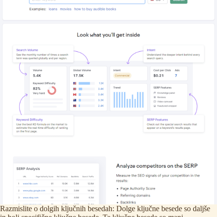
Razmislite o dolgih ključnih besedah: Dolge ključne besede so daljše