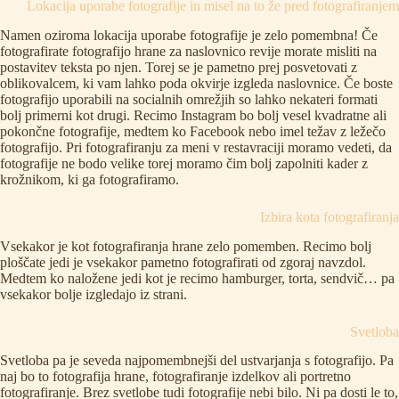
Lokacija uporabe fotografije in misel na to že pred fotografiranjem
Namen oziroma lokacija uporabe
fotografije
je zelo pomembna! Če
fotografirate fotografijo hrane za naslovnico revije morate misliti na
postavitev teksta po njen. Torej se je pametno prej posvetovati z
oblikovalcem, ki vam lahko poda okvirje izgleda naslovnice. Če boste
fotografijo uporabili na socialnih omrežjih so lahko nekateri formati
bolj primerni kot drugi. Recimo Instagram bo bolj vesel kvadratne ali
pokončne fotografije, medtem ko Facebook nebo imel težav z ležečo
fotografijo. Pri fotografiranju za meni v restavraciji moramo vedeti, da
fotografije ne bodo velike torej moramo čim bolj zapolniti kader z
krožnikom, ki ga fotografiramo.
Izbira kota fotografiranja
Vsekakor je kot fotografiranja hrane zelo pomemben. Recimo bolj
ploščate jedi je vsekakor pametno fotografirati od zgoraj navzdol.
Medtem ko naložene jedi kot je recimo hamburger, torta, sendvič… pa
vsekakor bolje izgledajo iz strani.
Svetloba
Svetloba pa je seveda najpomembnejši del ustvarjanja s fotografijo. Pa
naj bo to fotografija hrane,
fotografiranje izdelkov
ali
portretno
fotografiranje
. Brez svetlobe tudi fotografije nebi bilo. Ni pa dosti le to,