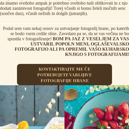
da imamo svetlobo ampak je potrebno svetlobo tudi oblikovati in z njo
dodati zanimivost fotografiji! Torej včasih si bomo želeli močnih senc
(sončen dan), včasih nežnih in dolgih (jutranjih).
Podal sem vam nekaj osnov za ustvarjanje fotografij hrane, po katerih
se bodo vsem cedile sline. Zavedam pa se, da se vas večina ne bo
spustila v fotografiranje!
BOM PA JAZ Z VESELJEM ZA VAS
USTVARIL POPOLN MENI, OGLAŠEVALSKO
FOTOGRAFIJO ALI PA OPREMIL VAŠO KUHARSKO
KNJIGO S FOTOGRAFIJAMI!
KONTAKTIRAJTE ME ČE
POTREBUJETE VABLIJIVE
FOTOGRAFIJE HRANE