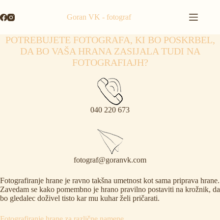
Skip
to
Goran VK - fotograf
content
POTREBUJETE FOTOGRAFA, KI BO POSKRBEL,
DA BO VAŠA HRANA ZASIJALA TUDI NA
FOTOGRAFIAJH?
040 220 673
fotograf@goranvk.com
Fotografiranje hrane je ravno takšna umetnost kot sama priprava hrane.
Zavedam se kako pomembno je hrano pravilno postaviti na krožnik, da
bo gledalec doživel tisto kar mu kuhar želi pričarati.
Fotografiranje hrane za različne namene