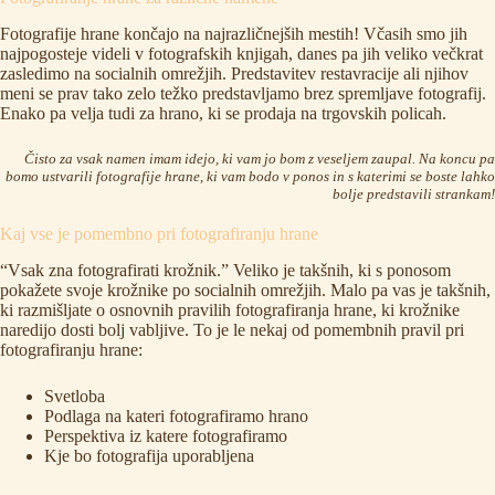
Fotografije hrane končajo na najrazličnejših mestih! Včasih smo jih
najpogosteje videli v fotografskih knjigah, danes pa jih veliko večkrat
zasledimo na socialnih omrežjih. Predstavitev restavracije ali njihov
meni se prav tako zelo težko predstavljamo brez spremljave fotografij.
Enako pa velja tudi za hrano, ki se prodaja na trgovskih policah.
Čisto za vsak namen imam idejo, ki vam jo bom z veseljem zaupal. Na koncu pa
bomo ustvarili fotografije hrane, ki vam bodo v ponos in s katerimi se boste lahko
bolje predstavili strankam!
Kaj vse je pomembno pri fotografiranju hrane
“Vsak zna fotografirati krožnik.” Veliko je takšnih, ki s ponosom
pokažete svoje krožnike po socialnih omrežjih. Malo pa vas je takšnih,
ki razmišljate o osnovnih pravilih fotografiranja hrane, ki krožnike
naredijo dosti bolj vabljive. To je le nekaj od pomembnih pravil pri
fotografiranju hrane:
Svetloba
Podlaga na kateri fotografiramo hrano
Perspektiva iz katere fotografiramo
Kje bo fotografija uporabljena