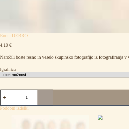
Enota DEBRO
4,10
€
Naročili boste resno in veselo skupinsko fotografijo iz fotografiranja v
Igralnica
Enota
DEBRO
količina
Podobni izdelki