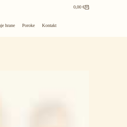
0,00
€
Shopping
cart
nje hrane
Poroke
Kontakt