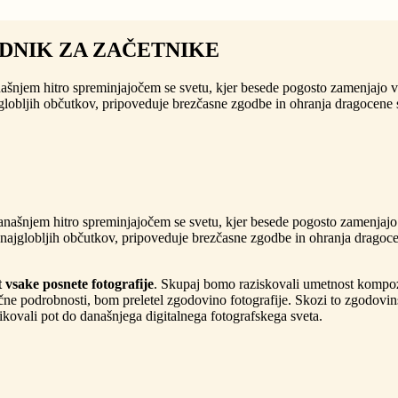
DNIK ZA ZAČETNIKE
našnjem hitro spreminjajočem se svetu, kjer besede pogosto zamenjajo v
globljih občutkov, pripoveduje brezčasne zgodbe in ohranja dragocene sp
našnjem hitro spreminjajočem se svetu, kjer besede pogosto zamenjajo 
najglobljih občutkov, pripoveduje brezčasne zgodbe in ohranja dragocen
 vsake posnete fotografije
. Skupaj bomo raziskovali umetnost kompozici
čne podrobnosti, bom preletel zgodovino fotografije. Skozi to zgodovin
likovali pot do današnjega digitalnega fotografskega sveta.