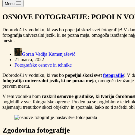
Menu
OSNOVE FOTOGRAFIJE: POPOLN VO
Dobrodošli v vodniku, ki vas bo popeljal skozi svet fotografije! V da
fotografija univerzalni jezik, ki ne pozna meja, omogoča izražanje naj
mestu.
Goran Vadlja Kamenjašević
21 marca, 2022
Fotografske osnove in tehnike
Dobrodošli v vodniku, ki vas bo
popeljal skozi svet
fotografije
!
V da
fotografija univerzalni jezik, ki ne pozna meja
, omogoča izražanje 
pravem mestu.
V tem vodniku bom
razkril osnovne gradnike, ki tvorijo čarobnost
poglobili v svet fotografske opreme. Preden pa se poglobim v te tehni
zajemanju trenutkov skozi objektiv, in spoznala, kako so ti začetki ob
Zgodovina fotografije