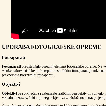
UPORABA FOTOGRAFSKE OPREME
Fotoaparati
Fotoaparati
predstavljajo osrednji element fotografske opreme. Na vo
visoke kakovosti slike do kompaktnosti. Izbira fotoaparata je odvisna o
prevzemajo brezzrcalni fotoaparati.
Objektivi
Objektivi
pa so ključni za zajemanje različnih perspektiv in vplivajo 
vizualnih izrazov. Izbira pravega objektiva za določeno situacijo je k
Če za fotoaparat velja, da jih kar pogosto lahko menjamo, ker jih redno