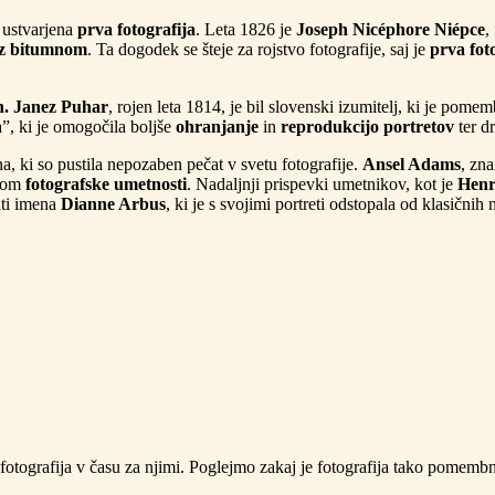
a ustvarjena
prva fotografija
. Leta 1826 je
Joseph Nicéphore Niépce
,
 z bitumnom
. Ta dogodek se šteje za rojstvo fotografije, saj je
prva fot
h.
Janez Puhar
, rojen leta 1814, je bil slovenski izumitelj, ki je pom
a”, ki je omogočila boljše
ohranjanje
in
reprodukcijo portretov
ter d
a, ki so pustila nepozaben pečat v svetu fotografije.
Ansel Adams
, zn
ntom
fotografske umetnosti
. Nadaljnji prispevki umetnikov, kot je
Henr
ati imena
Dianne Arbus
, ki je s svojimi portreti odstopala od klasični
 fotografija v času za njimi. Poglejmo zakaj je fotografija tako pomembna