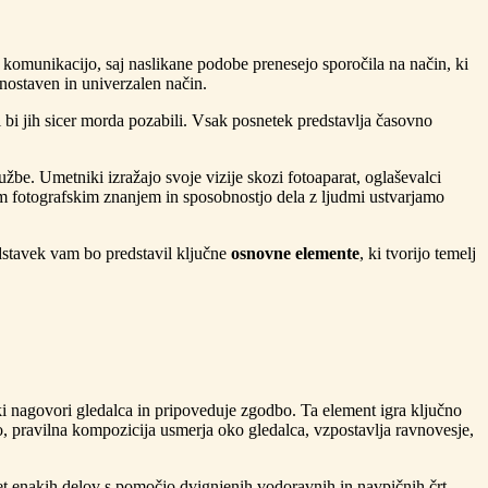
n komunikacijo, saj naslikane podobe prenesejo sporočila na način, ki
nostaven in univerzalen način.
 bi jih sicer morda pozabili. Vsak posnetek predstavlja časovno
žbe. Umetniki izražajo svoje vizije skozi fotoaparat, oglaševalci
m fotografskim znanjem in sposobnostjo dela z ljudmi ustvarjamo
odstavek vam bo predstavil ključne
osnovne elemente
, ki tvorijo temelj
 ki nagovori gledalca in pripoveduje zgodbo. Ta element igra ključno
, pravilna kompozicija usmerja oko gledalca, vzpostavlja ravnovesje,
vet enakih delov s pomočjo dvignjenih vodoravnih in navpičnih črt.