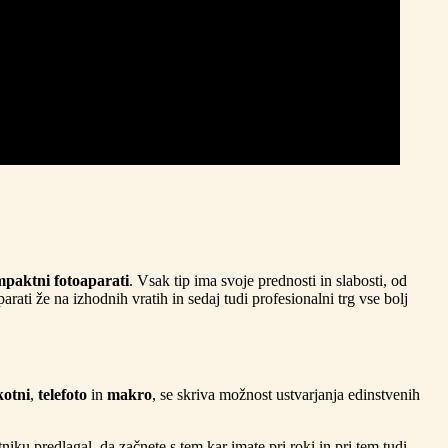
paktni fotoaparati
. Vsak tip ima svoje prednosti in slabosti, od
rati že na izhodnih vratih in sedaj tudi profesionalni trg vse bolj
kotni
,
telefoto
in
makro
, se skriva možnost ustvarjanja edinstvenih
iku predlagal, da začnete s tem kar imate pri roki in pri tem tudi