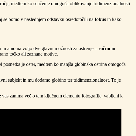
področji, medtem ko senčenje omogoča oblikovanje tridimenzionalnosti
saj se bomo v naslednjem odstavku osredotočili na
fokus
in kako
anju imamo na voljo dve glavni možnosti za ostrenje –
ročno in
rano točko ali zaznane motive.
 del posnetka je oster, medtem ko manjša globinska ostrina omogoča
vni subjekt in mu dodamo globino ter tridimenzionalnost. To je
 vas zanima več o tem ključnem elementu fotografije, vabljeni k