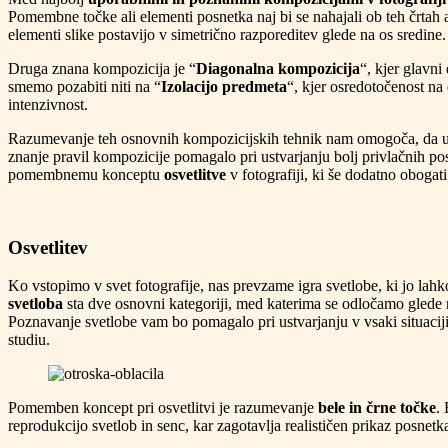
Pomembne točke ali elementi posnetka naj bi se nahajali ob teh črtah a
elementi slike postavijo v simetrično razporeditev glede na os sredine.
Druga znana kompozicija je “
Diagonalna kompozicija
“, kjer glavni
smemo pozabiti niti na “
Izolacijo predmeta
“, kjer osredotočenost na
intenzivnost.
Razumevanje teh osnovnih kompozicijskih tehnik nam omogoča, da ustv
znanje pravil kompozicije pomagalo pri ustvarjanju bolj privlačnih po
pomembnemu konceptu
osvetlitve
v fotografiji, ki še dodatno obogat
Osvetlitev
Ko vstopimo v svet fotografije, nas prevzame igra svetlobe, ki jo la
svetloba
sta dve osnovni kategoriji, med katerima se odločamo glede
Poznavanje svetlobe vam bo pomagalo pri ustvarjanju v vsaki situaciji.
studiu.
Pomemben koncept pri osvetlitvi je razumevanje
bele in črne točke
.
reprodukcijo svetlob in senc, kar zagotavlja realističen prikaz posnetk