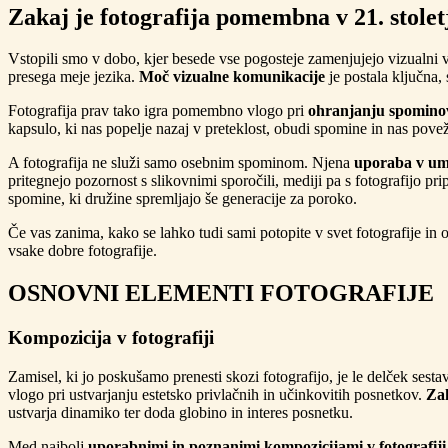
Zakaj je fotografija pomembna v 21. stolet
Vstopili smo v dobo, kjer besede vse pogosteje zamenjujejo vizualni vt
presega meje jezika.
Moč vizualne komunikacije
je postala ključna,
Fotografija prav tako igra pomembno vlogo pri
ohranjanju spominov
kapsulo, ki nas popelje nazaj v preteklost, obudi spomine in nas povež
A fotografija ne služi samo osebnim spominom. Njena
uporaba v ume
pritegnejo pozornost s slikovnimi sporočili, mediji pa s fotografijo 
spomine, ki družine spremljajo še generacije za poroko.
Če vas zanima, kako se lahko tudi sami potopite v svet fotografije in
vsake dobre fotografije.
OSNOVNI ELEMENTI FOTOGRAFIJE
Kompozicija v fotografiji
Zamisel, ki jo poskušamo prenesti skozi fotografijo, je le delček sesta
vlogo pri ustvarjanju estetsko privlačnih in učinkovitih posnetkov.
Zak
ustvarja dinamiko ter doda globino in interes posnetku.
Med najbolj
uporabnimi in poznanimi kompozicijami v fotografiji