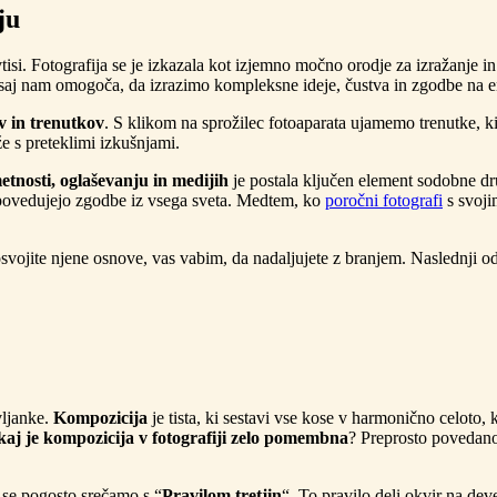
ju
isi. Fotografija se je izkazala kot izjemno močno orodje za izražanje i
 saj nam omogoča, da izrazimo kompleksne ideje, čustva in zgodbe na e
 in trenutkov
. S klikom na sprožilec fotoaparata ujamemo trenutke, ki
e s preteklimi izkušnjami.
tnosti, oglaševanju in medijih
je postala ključen element sodobne dru
pripovedujejo zgodbe iz vsega sveta. Medtem, ko
poročni fotografi
s svoji
 osvojite njene osnove, vas vabim, da nadaljujete z branjem. Naslednji 
vljanke.
Kompozicija
je tista, ki sestavi vse kose v harmonično celoto,
aj je kompozicija v fotografiji zelo pomembna
? Preprosto povedano
se pogosto srečamo s “
Pravilom tretjin
“. To pravilo deli okvir na de