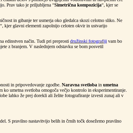
o. Prav tako je priljubljena “
Simetrična kompozicija
“, kjer se
amičnost in gibanje ter usmerja oko gledalca skozi celotno sliko. Ne
“, kjer glavni elementi zapolnijo celoten okvir in ustvarijo
a edinstven način. Tudi pri preprosti
družinski fotografiji
vam bo
jujete z branjem. V naslednjem odstavku se bom posvetil
obnosti in pripovedovanje zgodbe.
Naravna svetloba
in
umetna
em ko umetna svetloba omogoča večjo kontrolo in eksperimentiranje.
e lahko že prej dorekli ali želite fotografiranje izvesti zunaj ali v
 del. S pravilno nastavitvijo belih in črnih točk dosežemo pravilno