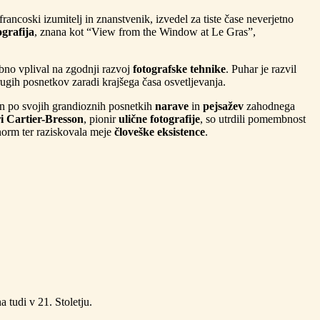
 francoski izumitelj in znanstvenik, izvedel za tiste čase neverjetno
ografija
, znana kot “View from the Window at Le Gras”,
embno vplival na zgodnji razvoj
fotografske tehnike
. Puhar je razvil
rugih posnetkov zaradi krajšega časa osvetljevanja.
an po svojih grandioznih posnetkih
narave
in
pejsažev
zahodnega
i Cartier-Bresson
, pionir
ulične fotografije
, so utrdili pomembnost
h norm ter raziskovala meje
človeške eksistence
.
 tudi v 21. Stoletju.