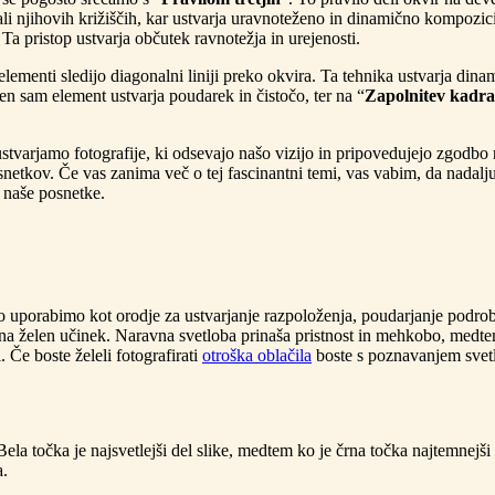
li njihovih križiščih, kar ustvarja uravnoteženo in dinamično kompozicij
 Ta pristop ustvarja občutek ravnotežja in urejenosti.
 elementi sledijo diagonalni liniji preko okvira. Ta tehnika ustvarja din
 en sam element ustvarja poudarek in čistočo, ter na “
Zapolnitev kadra
arjamo fotografije, ki odsevajo našo vizijo in pripovedujejo zgodbo n
snetkov. Če vas zanima več o tej fascinantni temi, vas vabim, da nadal
i naše posnetke.
hko uporabimo kot orodje za ustvarjanje razpoloženja, poudarjanje podr
 na želen učinek. Naravna svetloba prinaša pristnost in mehkobo, medt
 Če boste želeli fotografirati
otroška oblačila
boste s poznavanjem svetlob
 Bela točka je najsvetlejši del slike, medtem ko je črna točka najtemnejši
a.