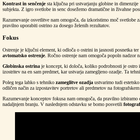
Kontrast in senčenje
sta ključna pri ustvarjanju globine in dimenzij
subjekta. Z igro svetlobe in senc dosežemo dramatične in živahne pos
Razumevanje osvetlitve nam omogoča, da izkoristimo moč svetlobe za 
pravilno uporabiti ostrino za dosego želenih rezultatov.
Fokus
Ostrenje je ključni element, ki odloča o ostrini in jasnosti posnetka 
avtomatsko ostrenje
. Ročno ostrenje nam omogoča popoln nadzor nad
Globinska ostrina
je koncept, ki določa, koliko podrobnosti je ostro
izostritev na en sam predmet, kar ustvarja zamegljeno ozadje. Ta tehnik
Poleg tega lahko s tehniko
zameglitve ozadja
ustvarimo tudi estetsko
odličen način za izpostavitev portretov ali predmetov na fotografskem
Razumevanje konceptov fokusa nam omogoča, da pravilno izbiramo ostri
nadaljnjem branju. V naslednjem odstavku se bomo posvetili
fotogra