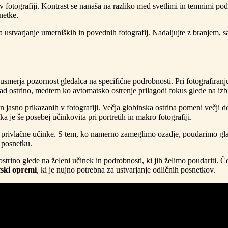
e v fotografiji. Kontrast se nanaša na razliko med svetlimi in temnimi 
netke.
ustvarjanje umetniških in povednih fotografij. Nadaljujte z branjem, 
ter usmerja pozornost gledalca na specifične podrobnosti. Pri fotografir
 ostrino, medtem ko avtomatsko ostrenje prilagodi fokus glede na izb
 in jasno prikazanih v fotografiji. Večja globinska ostrina pomeni večji
a je še posebej učinkovita pri portretih in makro fotografiji.
 privlačne učinke. S tem, ko namerno zameglimo ozadje, poudarimo gla
 posnetku.
no glede na želeni učinek in podrobnosti, ki jih želimo poudariti. Če
fski opremi
, ki je nujno potrebna za ustvarjanje odličnih posnetkov.