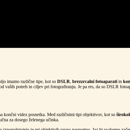
ljo imamo različne tipe, kot so
DSLR
,
brezzrcalni fotoaparati
in
kom
d vaših potreb in ciljev pri fotografiranju. Je pa res, da so DSLR fotoapa
na končni videz posnetka. Med različnimi tipi objektivov, kot so
široko
ljučna za dosego želenega učinka.
 izpopolnjujejo je pri objektivih ravno nasportno. Jaz bi vsakemu začetn