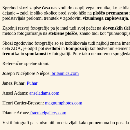
Sprehod skozi zapise časa nas vodi do osupljivega trenutka, ko je bil
dejanje – zajel je sliko okolice pred svojo hišo na
ploščo premazano
predstavljala prelomni trenutek v zgodovini
vizualnega zapisovanja
.
Zgodnji razvoj fotografije pa je imel tudi svoj pečat na
slovenskih tle
metodo fotografiranja na
steklene plošče
, znano tudi kot “puharotipij
Skozi zgodovino fotografije so se izoblikovala tudi najbolj znana imen
dela ZDA, je odprl pot
svetlobi
in
kompoziciji
kot bistvenim eleme
trenutka
in
spontanosti
v fotografiji. Prav tako ne moremo spregled
Referenčne spletne strani:
Joseph Nicéphore Niépce:
britannica.com
Janez Puhar:
Puhar
Ansel Adams:
anseladams.com
Henri Cartier-Bresson:
magnumphotos.com
Dianne Arbus:
fraenkelgallery.com
Vsi ti fotografi pa si niso niti predstavljali kako pomembna bo postala